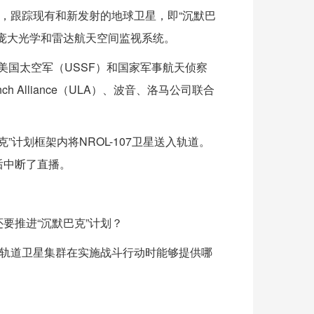
间，跟踪现有和新发射的地球卫星，即“沉默巴
庞大光学和雷达航天空间监视系统。
由美国太空军（USSF）和国家军事航天侦察
ch Alliance（ULA）、波音、洛马公司联合
巴克”计划框架内将NROL-107卫星送入轨道。
后中断了直播。
要推进“沉默巴克”计划？
球轨道卫星集群在实施战斗行动时能够提供哪