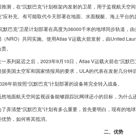
据推测，在“沉默巴克”计划框架内发射的卫星，用于监视航天空
克”应补充、有可能取代今天部署在地面、水面舰艇、海上平台的
“沉默巴克”卫星计划部署在高度为36000千米的地球同步轨道，
局（NRO）共同实施。使用Atlas V运载火箭发射，由United Laun
负责。
在一系列延迟之后，2023年9月10日，Atlas V运载火箭在“沉默
根据美国太空军和国家情报局的要求，ULA的代表在发射几分钟
2026年前按照“沉默巴克”计划部署的设备将完全转入战备。
既然地面航天空间监视设备能够跟踪比网球还小的目标，为什么还
为了弄清楚“沉默巴克”计划有多么重要，首先要明白，现有的地
些优势，如何将其抵消。
二、优势