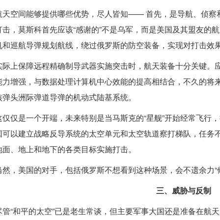
航天空间能够提供哪些优势，尽人皆知—— 首先，是导航、侦察
打击，莫斯科首先应该“感谢的”不是乌军，而是美国及其盟友的
机和巡航导弹规划航线，绕过俄罗斯的防空装备，实现对打击效
实际上保障远程精确制导武器实施突击时，航天装备十分关键。
能力增强，与数据处理计算机中心效能的提高相结合，不久的将
核弹头洲际弹道导弹的机动式陆基系统。
这仅仅是一个开端，未来特别是当马斯克的“星舰”开始经常飞行
国可以建立战略反导系统的太空单元和太空轨道察打梯队，任务
地面、地上和地下的各类目标实施打击。
当然，美国的对手，包括俄罗斯不想看到这种场景，会不遗余力“
三、威胁与反制
尽管“和平的太空”已是老生常谈，但主要军事大国还是准备在航