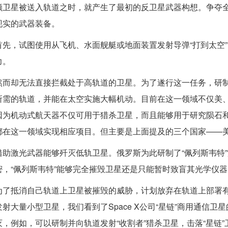
颗卫星被送入轨道之时，就产生了最初的反卫星武器构想。争夺
现实的武器装备。
首先，试图使用从飞机、水面舰艇或地面装置发射导弹“打到太空
力。
然而却无法直接拦截处于高轨道的卫星。为了遂行这一任务，研制
所需的轨道，并能在太空实施大幅机动。目前在这一领域不仅美
因为机动式航天器不仅可用于猎杀卫星，而且能够用于研究陨石
都在这一领域实现相应项目。但主要是上面提及的三个国家——
借助激光武器能够歼灭低轨卫星。俄罗斯为此研制了“佩列斯韦特
密，“佩列斯韦特”能够完全摧毁卫星还是只能暂时致盲其光学仪
为了抵消自己轨道上卫星被摧毁的威胁，计划放弃在轨道上部署
发射大量小型卫星，我们看到了Space X公司“星链”商用通信
灭，例如，可以研制并向轨道发射“收割者”猎杀卫星，击落“星链