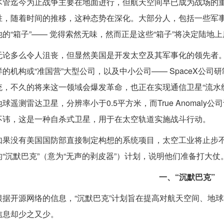
尽管迄今为止战争主要在地面进行，但航天空间早已成为战场的
胜，随着时间的推移，这种态势在深化。大部分人，包括一些军
池的“箱子”—— 觉得索然无味，然而正是这些“箱子”将决定陆地
无论多么令人沮丧，但显然美国是开发太空及其军事化的领先者。
样的机构或“准国营”大型公司，以及中小公司—— SpaceX公
统，不久的将来这一领域会爆发革命，也正在实现通信卫星“流水线”生产
地球遥测雷达卫星，分辨率小于0.5平方米，而True Anomaly
不讳，这是一种自杀式卫星，用于在太空轨道实施战斗行动。
如果没有美国国防部直接制定构想的系统项目，太空工业将止步
的“沉默巴克”（意为“无声的剥皮器”）计划，说明他们准备打大仗
一、“沉默巴克”
根据开源网络的信息，“沉默巴克”计划旨在提高对航天空间、地
信息却少之又少。