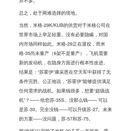
并不多。
总之，处于两难选择的境地。
当然，米格-29K/KUB的供货对于米格公司在
世界市场上举足轻重。没有必要隐瞒，对国
内市场同样如此。米格-29正在退役，而米
格-35尚未量产（6架不是量产），飞机需要
新的发动机，在隐身方面进行根本性改进。
结果是：“苏霍伊”康采恩在空天军中获得了无
条件完胜。公正地说，“苏霍伊”能够提供满足
任何需求的战机。如果钱很多，想要“超级战
机”？—— 给您苏-35S。没那么钱—— 可以
是苏-30。完全没钱——可以升级苏-27。未来
的方案——没问题，苏-57和苏-75。
而“米格”公司除了米格-29几乎一无所有，需