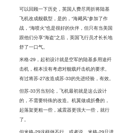
可以回顾一下历史，英国人费尽周折将陆基
飞机改成舰载型，是的，“海飓风”参加了作
战，“海喷火”也是很好的伙伴，但只有当美国
跟他们分享“海盗”之后，英国飞行员才长长地
舒了一口气。
米格-29，起初设计就是空军的陆基多用途歼
击机，根本没有考虑对舰载歼击机的要求。
有过将苏-27改造成苏-33的先进经验，有效。
但苏-33另当别论，飞机最初就是这么设计
的，不需要特殊的改造。机翼做成折叠的，
起落架更粗一些，减震器更强大一些，就行
了。
但米格-29这样做不行。或者说，米格-29只进