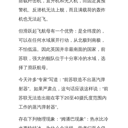
搭载歼击机，直升机和无人机，而固定翼预
警机、反潜机无法上舰，而且满载荷的轰炸
机也无法起飞。
但滑跃起飞航母有一个优势：是全纬度的，
可以在任何水域展开行动，从北极到南极，
不怕低温。因此英国并非最南面的国家，前
苏联，强大的舰队位于十分寒冷的水域，选
择了滑跃航母。
今天许多“专家”写道：“前苏联造不出蒸汽弹
射器”。如果严肃点，这句话应该这样说：“前
苏联无法造出能在零下20至40摄氏度范围内
工作的蒸汽弹射器”。
存在下列物理现象：“姆潘巴现象”：热水比冷
水更快结冰。为什么会这样，学者们至今仍