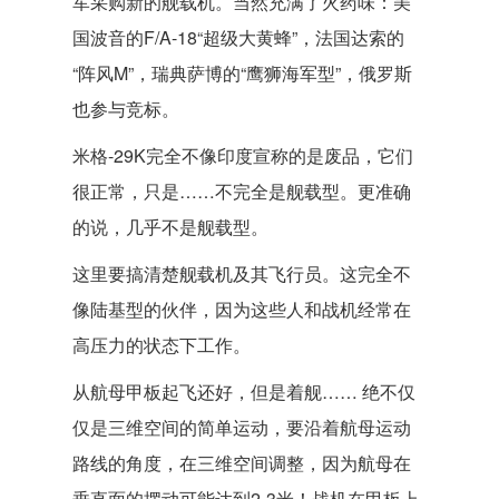
军采购新的舰载机。当然充满了火药味：美
国波音的F/A-18“超级大黄蜂”，法国达索的
“阵风M”，瑞典萨博的“鹰狮海军型”，俄罗斯
也参与竞标。
米格-29K完全不像印度宣称的是废品，它们
很正常，只是……不完全是舰载型。更准确
的说，几乎不是舰载型。
这里要搞清楚舰载机及其飞行员。这完全不
像陆基型的伙伴，因为这些人和战机经常在
高压力的状态下工作。
从航母甲板起飞还好，但是着舰…… 绝不仅
仅是三维空间的简单运动，要沿着航母运动
路线的角度，在三维空间调整，因为航母在
垂直面的摆动可能达到2-3米！战机在甲板上