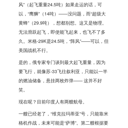
风”（起飞重量24.5吨）如果走运的话，可
以，“鹰狮”（14吨）——没问题，而“超级大
黄蜂”（29.9吨），想都别想。这又是物理。
无法滑跃起飞，即使能飞起来，也飞不了多
久。米格-29K是24.5吨，“阵风”——可以，但
美国战机不行。
是的，俄专家专门谈到最大起飞重量，因为
要飞行，就像苏-33飞往叙利亚，只能以一半
的燃油储备，悬挂两枚炸弹—— 这并不好
笑。
现在呢？目前印度人有两艘航母。
一艘已经老了，“维克拉玛蒂亚”号，只能靠米
格机作战，未来可能是“萨博”。第二艘根据要