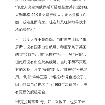
“印度人决定为俄罗斯可搭载航空兵的巡洋舰
采购米格-29K要么是被收买，要么是极度白
痴，或者兼而有之。现在却又狂热地寻找米
格的替代机”。
不，印度人并不是白痴。当时世界上除了俄
罗斯，没有国家出售航母。印度采购了英国
的“维拉特”号，前“竞技神”号——另当别论，
但此后没有出售此类舰艇。当时不得不买现
有的装备。只要“海鹞”能飞，“维拉特”号就能
用。“海鹞”寿终正寝，“维拉特”号也退役了，
因为航母自己也老了（1953年建造的），没
有更新的舰艇适合。
“维克拉玛蒂亚”号。好，采购了，也买了米