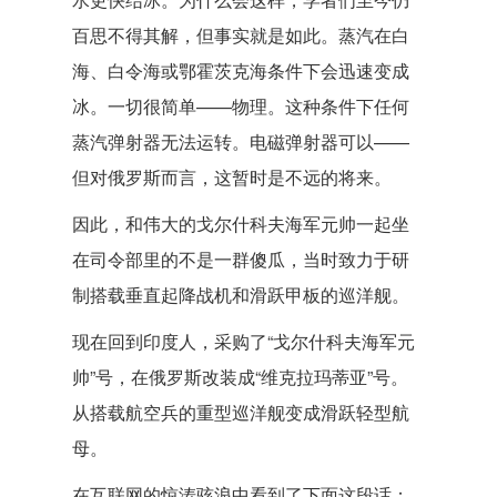
百思不得其解，但事实就是如此。蒸汽在白
海、白令海或鄂霍茨克海条件下会迅速变成
冰。一切很简单——物理。这种条件下任何
蒸汽弹射器无法运转。电磁弹射器可以——
但对俄罗斯而言，这暂时是不远的将来。
因此，和伟大的戈尔什科夫海军元帅一起坐
在司令部里的不是一群傻瓜，当时致力于研
制搭载垂直起降战机和滑跃甲板的巡洋舰。
现在回到印度人，采购了“戈尔什科夫海军元
帅”号，在俄罗斯改装成“维克拉玛蒂亚”号。
从搭载航空兵的重型巡洋舰变成滑跃轻型航
母。
在互联网的惊涛骇浪中看到了下面这段话：