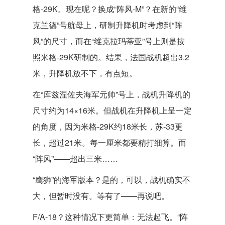
格-29K。现在呢？换成“阵风-M”？在新的“维
克兰德”号航母上，研制升降机时考虑到“阵
风”的尺寸，而在“维克拉玛蒂亚”号上则是按
照米格-29K研制的。结果，法国战机超出3.2
米，升降机放不下，有点短。
在“库兹涅佐夫海军元帅”号上，战机升降机的
尺寸约为14×16米。但战机在升降机上呈一定
的角度，因为米格-29K约18米长，苏-33更
长，超过21米。每一厘米都要精打细算。而
“阵风”——超出三米……
“鹰狮”的海军版本？是的，可以，战机确实不
大，但暂时没有。等有了——再说吧。
F/A-18？这种情况下更简单：无法起飞。“阵