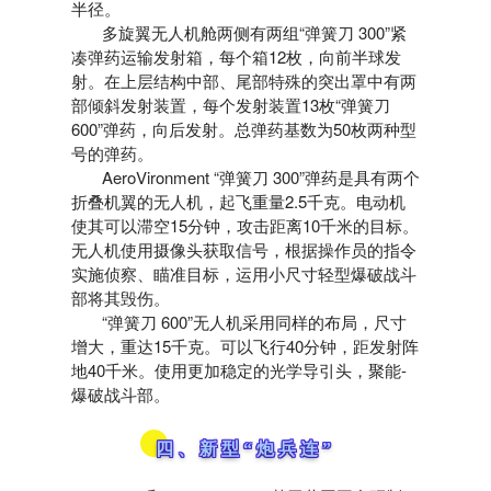
半径。
多旋翼无人机舱两侧有两组“弹簧刀 300”紧
凑弹药运输发射箱，每个箱12枚，向前半球发
射。在上层结构中部、尾部特殊的突出罩中有两
部倾斜发射装置，每个发射装置13枚“弹簧刀
600”弹药，向后发射。总弹药基数为50枚两种型
号的弹药。
AeroVironment “弹簧刀 300”弹药是具有两个
折叠机翼的无人机，起飞重量2.5千克。电动机
使其可以滞空15分钟，攻击距离10千米的目标。
无人机使用摄像头获取信号，根据操作员的指令
实施侦察、瞄准目标，运用小尺寸轻型爆破战斗
部将其毁伤。
“弹簧刀 600”无人机采用同样的布局，尺寸
增大，重达15千克。可以飞行40分钟，距发射阵
地40千米。使用更加稳定的光学导引头，聚能-
爆破战斗部。
四、新型“炮兵连”