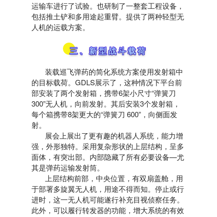
运输车进行了试验。也研制了一整套工程设备，
包括推土铲和多用途起重臂。提供了两种轻型无
人机的运载方案。
三、新型战斗载荷
装载巡飞弹药的简化系统方案使用发射箱中
的目标载荷。GDLS展示了，这种情况下平台前
部安装了两个发射箱，携带6架小尺寸“弹簧刀
300”无人机，向前发射。其后安装3个发射箱，
每个箱携带8架更大的“弹簧刀 600”，向侧面发
射。
展会上展出了更有趣的机器人系统，能力增
强，外形独特。采用复杂形状的上层结构，呈多
面体，有突出部。内部隐藏了所有必要设备—尤
其是弹药运输发射筒。
上层结构前部，中央位置，有双扇盖舱，用
于部署多旋翼无人机，用途不得而知。停止或行
进时，这一无人机可能遂行补充目视侦察任务。
此外，可以履行转发器的功能，增大系统的有效