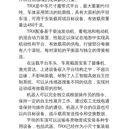
TRX是中等尺寸履带式平台，最大重量约10
吨。车体采用简洁的轮廓线，具有大面积的平坦
车顶，可用于安装载荷或目标设备。有效载荷重
量达450千克。
TRX配备基于柴油发动机、蓄电池和电动机
的混合动力装置。性能足以保证在地形中实现高
机动性和平台、有效载荷的供电。行驶部分每侧
有八个滚轮。每对滚轮的平衡器与独立的弹簧相
连。
在运载平台车头、车尾截面安装了摄像机、
激光雷达。上述设备嵌入平台结构之中，不超出
边缘，不影响装载。研制了人工智能高效自主控
制系统。可以从传感器搜集不同的信息，实现对
运动或有效载荷的控制。
机器人可以完全独立或根据操作员的指令、
保持一定的自主性展开工作。通过双工无线电通
道保持与操作员的通信。机器人平台的仪器也可
以向目标设备、战斗载荷发送指令和交换数据。
平坦的车顶可以运输各类物资或安装各种专
用设备，包括武器。TRX已经作为小尺寸集装箱