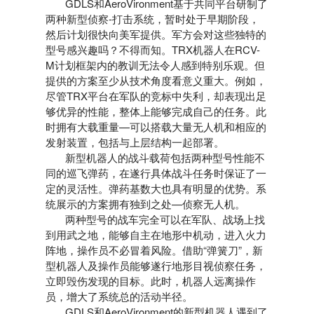
GDLS和AeroVironment基于共同平台研制了
两种新型侦察-打击系统，暂时处于早期阶段，
然后计划很快向美军提供。军方会对这些独特的
型号感兴趣吗？不得而知。TRX机器人在RCV-
M计划框架内的教训无法令人感到特别乐观。但
提供的方案至少从技术角度看意义重大。例如，
尽管TRX平台在军队的竞标中失利，却表现出足
够优异的性能，整体上能够完成自己的任务。此
时拥有大载重量—可以搭载大量无人机和相应的
发射装置，包括与上层结构一起部署。
新型机器人的战斗载荷包括两种型号性能不
同的巡飞弹药，在遂行具体战斗任务时保证了一
定的灵活性。弹药基数大也具有明显的优势。系
统展示的方案拥有独到之处—侦察无人机。
两种型号的战车完全可以在军队、战场上找
到用武之地，能够自主在地形中机动，进入火力
阵地，操作员不必冒着风险。借助“弹簧刀”，新
型机器人及操作员能够遂行地形目视侦察任务，
立即毁伤发现的目标。此时，机器人远离操作
员，增大了系统总的活动半径。
GDLS和AeroVironment的新型机器人遇到了