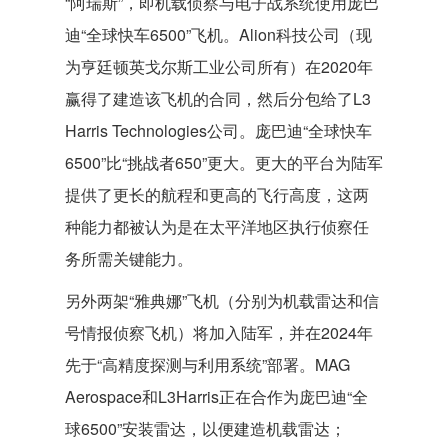
“阿瑞斯”，即机载侦察与电子战系统使用庞巴
迪“全球快车6500”飞机。Alion科技公司（现
为亨廷顿英戈尔斯工业公司所有）在2020年
赢得了建造该飞机的合同，然后分包给了L3
Harris Technologies公司。庞巴迪“全球快车
6500”比“挑战者650”更大。更大的平台为陆军
提供了更长的航程和更高的飞行高度，这两
种能力都被认为是在太平洋地区执行侦察任
务所需关键能力。
另外两架“雅典娜”飞机（分别为机载雷达和信
号情报侦察飞机）将加入陆军，并在2024年
先于“高精度探测与利用系统”部署。MAG
Aerospace和L3Harris正在合作为庞巴迪“全
球6500”安装雷达，以便建造机载雷达；