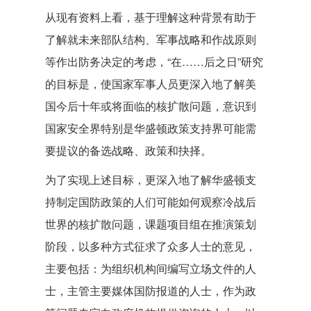
从现有资料上看，基于理解这种背景有助于
了解就未来部队结构、军事战略和作战原则
等作出防务决定的考虑，“在……后之日”研究
的目标是，使国家军事人员更深入地了解美
国今后十年或将面临的核扩散问题，意识到
国家安全界特别是华盛顿政策支持界可能需
要提议的备选战略、政策和抉择。
为了实现上述目标，更深入地了解华盛顿支
持制定国防政策的人们可能如何观察冷战后
世界的核扩散问题，课题项目组在推演策划
阶段，以多种方式征求了众多人士的意见，
主要包括：为组织机构间编写立场文件的人
士，主管主要媒体国防报道的人士，作为政