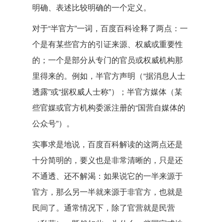
明确、表述比较明确的一个定义。
对于“半官方”一词，百度百科诠释了两点：一
个是有某些官方的引证来源、权威或重要性
的；一个是部分从专门的官员或权威机构那
里得来的。例如，半官方声明（“据消息人士
透露”或“据权威人士称”）；半官方媒体（某
些官媒或官方机构委派注册的“国营自媒体的
公众号”）。
实事求是地说，百度百科解读的这两点还是
十分简明的，要义也是非常清晰的，只是还
不通透、还不解渴：如果说它的一半来源于
官方，那么另一半就来源于非官方，也就是
民间了。通常情况下，除了官营就是民营