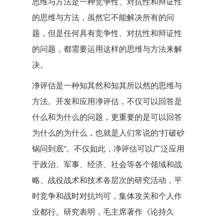
思维与方法是一种竞争性、对抗性和辩证性
的思维与方法，虽然它不能解决所有的问
题，但是任何具有竞争性、对抗性和辩证性
的问题，都需要运用这样的思维与方法来解
决。
净评估是一种知其然和知其所以然的思维与
方法。开发和应用净评估，不仅可以回答是
什么和为什么的问题，更重要的是可以回答
为什么的为什么，也就是人们常说的“打破砂
锅问到底”。不仅如此，净评估可以广泛应用
于政治、军事、经济、社会等各个领域和战
略、战役战术和技术各层次的研究活动，平
时竞争和战时对抗均可，集体攻关和个人作
业都行。研究表明，毛主席著作《论持久