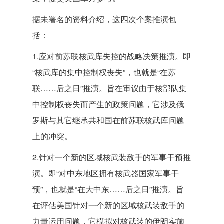
据未署名的资料介绍，这四次个案推演包
括：
1.应对前苏联核武库失控的战略决策推演。即
“核武库的集中控制权丧失”，也就是“在苏
联……后之日”推演。旨在审议由于核部队集
中控制权丧失而产生的政策问题，它涉及俄
罗斯与其它继承共和国在前苏联核武库问题
上的冲突。
2.针对一个新的区域核武装敌手的军事干预推
演。即“对中东地区拥有核武器国家军事干
预”，也就是“在大中东……后之日”推演。旨
在评估美国针对一个新的区域核武装敌手的
力量运用问题，它模拟对核武装的伊朗实施