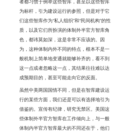
者都习惯于例举这些智库，甚至以这些智库
为标杆，引为建设运行的参照，但是对于它
们这些智库作为“私人组织”和“民间机构”的性
质，以及它们所扮演的体制外半官方智库角
色，都讳莫如深，这是非常不应该的。因
为，这种体制内外不同的特点，根本不是一
般机制上简单地变通就能够补齐的，看不到
这一点或者忽略这一点，其结果往往难以达
成预期目的，甚至可能走向它的反面。
虽然中美两国国情不同，但是在智库建设运
行的某些方面，我们还是可以有选择地引为
借鉴的。宣传有纪律，研究无禁区。美国这
些体制外半官方智库在工作倾向上，与一般
体制内半官方智库最大的不同还在于，他们