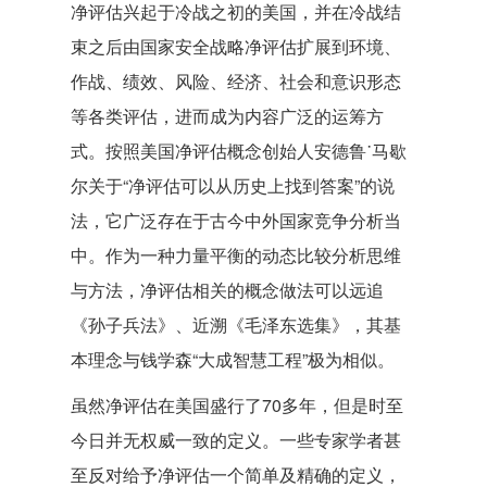
净评估兴起于冷战之初的美国，并在冷战结
束之后由国家安全战略净评估扩展到环境、
作战、绩效、风险、经济、社会和意识形态
等各类评估，进而成为内容广泛的运筹方
式。按照美国净评估概念创始人安德鲁˙马歇
尔关于“净评估可以从历史上找到答案”的说
法，它广泛存在于古今中外国家竞争分析当
中。作为一种力量平衡的动态比较分析思维
与方法，净评估相关的概念做法可以远追
《孙子兵法》、近溯《毛泽东选集》，其基
本理念与钱学森“大成智慧工程”极为相似。
虽然净评估在美国盛行了70多年，但是时至
今日并无权威一致的定义。一些专家学者甚
至反对给予净评估一个简单及精确的定义，