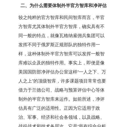
二、为什么需要体制外半官方智库和净评估
较之纯粹的官方智库和民间智库而言，半官
方智库尤其体制外半官方智库，确实具有不
同一般的特点，就像瓦格纳雇佣兵集团可以
发挥不同于俄罗斯正规部队的独特作用一
样，这种体制外半官方智库可以发挥一般智
库难以企及的独特作用。事实上，即便是像
美国国防部净评估办公室这样“一人之下、万
人之上”的顶级智库，许多课题项目常常也要
借力于兰德公司、战略与预算评估中心等体
制外的半官方智库来运作。如前所述，净评
估具有广泛的适用性。正因为它适用于政
治、军事、经济和社会各领域，以及战略、
战役战术和技术各层次，它是“所有综合分析