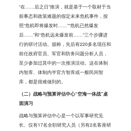
“在……后之日”推演，就是基于一个取材于当
前事态和政策难题的假定未来危机事件，按
照“危机即将爆发时……”“危机已然爆发
后……”和“危机远未爆发前……”三个步骤进
行的研讨活动。据称，先后有220多名现任和
前任政府官员、军官和防务问题分析人员，
至少参加过其中的一次推演活动。这在体制
内智库、体制内半官方智库或一般民间智
库，都是很难做到的。
（二）战略与预算评估中心“空海一体战”桌
面演习
战略与预算评估中心是一个以军事研究见
长、仅有17名全职研究人员（另有2名客座研