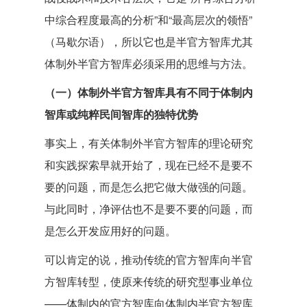
中综合程度最高的分析”和“最高层次的领悟”
（马歇尔语），所以它也是半官方智库尤其
体制外半官方智库必须采用的思维与方法。
（一）体制外半官方智库具有不同于体制内
智库或纯粹民间智库的独特优势
事实上，有关体制外半官方智库的理论研究
和实践探索早就开始了，现在已经不是要不
要的问题，而是怎么把它做大做强的问题。
与此同时，净评估也不是要不要的问题，而
是怎么开发应用好的问题。
可以肯定的说，推动传统的官方智库向半官
方智库转型，使原来传统的研究型事业单位
——体制内的官方智库向体制内半官方智库