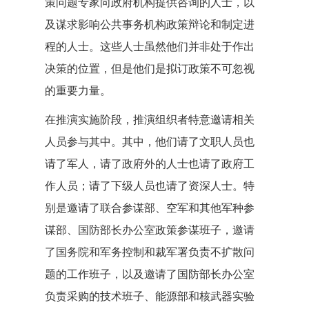
策问题专家向政府机构提供咨询的人士，以
及谋求影响公共事务机构政策辩论和制定进
程的人士。这些人士虽然他们并非处于作出
决策的位置，但是他们是拟订政策不可忽视
的重要力量。
在推演实施阶段，推演组织者特意邀请相关
人员参与其中。其中，他们请了文职人员也
请了军人，请了政府外的人士也请了政府工
作人员；请了下级人员也请了资深人士。特
别是邀请了联合参谋部、空军和其他军种参
谋部、国防部长办公室政策参谋班子，邀请
了国务院和军务控制和裁军署负责不扩散问
题的工作班子，以及邀请了国防部长办公室
负责采购的技术班子、能源部和核武器实验