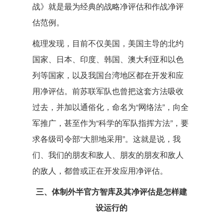
战》就是最为经典的战略净评估和作战净评
估范例。
梳理发现，目前不仅美国，美国主导的北约
国家、日本、印度、韩国、澳大利亚和以色
列等国家，以及我国台湾地区都在开发和应
用净评估。前苏联军队也曾把这套方法吸收
过去，并加以通俗化，命名为“网络法”，向全
军推广，甚至作为“科学的军队指挥方法”，要
求各级司令部“大胆地采用”。这就是说，我
们、我们的朋友和敌人、朋友的朋友和敌人
的敌人，都曾或正在开发应用净评估。
三、体制外半官方智库及其净评估是怎样建
设运行的