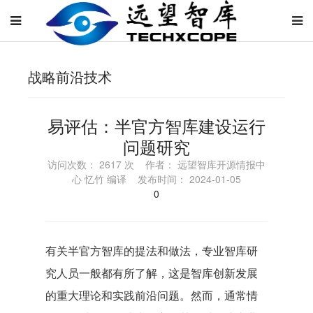
战略前沿技术
易评估：半官方智库建设运行
问题研究
访问次数： 2617 次 作者： 远望智库开源情报中
心 忆竹 编译 发布时间： 2024-01-05
0
有关半官方智库的提法和做法，专业智库研
究人员一般都有所了解，这是智库创新发展
的重大理论和实践前沿问题。然而，通常情