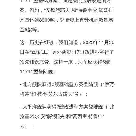
11711型基础方案，而是按照显著改进的方
案。例如，“安德烈耶夫”和“特鲁申”的满载排
水量达到8000吨，登陆舰上直升机的数量增
至5架等。
这一历史在继续，我们知道，2023年11月30
日在“琥珀”工厂另外两艘11711改进型举行了
预先铺设龙骨。这样一来，海军应获得6艘
11711型登陆舰：
- 北方舰队获得2艘基础型方案登陆舰（“伊万·
格连”和“彼得·莫尔古诺夫”号）；
- 太平洋舰队获得2艘改进型方案登陆舰（“弗
拉基米尔·安德烈耶夫”和“瓦西里·特鲁申”
号）；