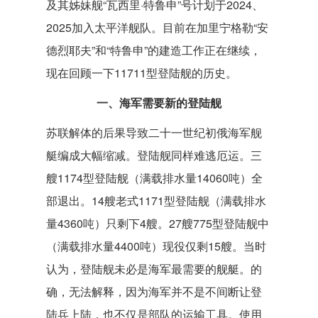
及其姊妹舰“瓦西里·特鲁申”号计划于2024、
2025加入太平洋舰队。目前在加里宁格勒“安
德烈耶夫”和“特鲁申”的建造工作正在继续，
现在回顾一下11711型登陆舰的历史。
一、海军需要新的登陆舰
苏联解体的后果导致二十一世纪初俄海军舰
艇编成大幅缩减。登陆舰同样难逃厄运。三
艘1174型登陆舰（满载排水量14060吨）全
部退出。14艘老式1171型登陆舰（满载排水
量4360吨）只剩下4艘。27艘775型登陆舰中
（满载排水量4400吨）现役仅剩15艘。当时
认为，登陆舰未必是海军最需要的舰艇。的
确，无法解释，因为海军并不是不间断让登
陆兵上陆，也不仅是部队的运输工具。使用