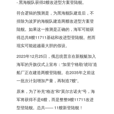
- 黑海舰队获得2艘改进型方案登陆舰。
符合逻辑的预测是，为黑海舰队建造后，不
排除为波罗的海舰队建造两艘改进型方案登
陆舰。如果这一推测是正确的，海军可能获
得总共8艘11711基础和改进型登陆舰。然而
现实可能超越最大胆的假设。
2023年12月25日，俄总统普京在新舰艇加入
海军的升旗仪式上宣布：“加里宁格勒‘琥珀’造
船厂正在建造两艘登陆舰。在2035年之前这
一批次计划增加产量，再制造7艘”。
原来，为了补充“格连”和“莫尔古诺夫”号，海
军将获得不是6艘，而是整整9艘11711改进
型登陆舰。总共—— 11艘新登陆舰！