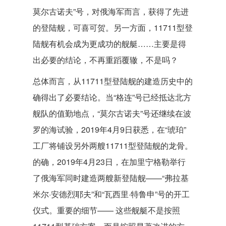
莫尔古诺夫”号，对俄海军而言，获得了先进
的登陆舰，可喜可贺。另一方面，11711型登
陆舰有机会成为更成功的舰艇……主要是得
出必要的结论，不再重蹈覆辙，不是吗？
总体而言，从11711型登陆舰的建造历史中的
确得出了必要结论。当“格连”号已经抵达北方
舰队的值勤地点，“莫尔古诺夫”号还继续在波
罗的海试验，2019年4月9日获悉，在“琥珀”
工厂将铺设另外两艘11711型登陆舰的龙骨。
的确，2019年4月23日，在加里宁格勒举行
了俄海军同时建造两艘新登陆舰——“弗拉基
米尔·安德烈耶夫”和“瓦西里·特鲁申”号的开工
仪式。重要的细节—— 这些舰艇不是按照