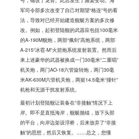
号，铺设了龙骨。此后发生了频繁变动。海
军司令部多次改变了自己对期望“格连”号的看
法，导致对已经开始建造舰艇方案的多次修
改。例如，起初登陆舰的武器应包括100毫米
的A-190M舰炮，两部“佩剑”高炮系统，两部
A-215“冰雹-M”火箭炮系统发射装置。然而后
来上述豪华的武器被换成一门30毫米“二重唱”
机关炮，两门AO-18六管旋转炮，两门30毫
米AK-630M六管机关炮，两挺14.5毫米“撞针”
机枪和无源干扰发射系统。
最初计划登陆舰让装备在“非接触”情况下上
岸。即不是直抵海岸，舰艇抛锚，放下头部
的平台，向岸边架设浮桥，后来放弃了“非接
触”的思想，然后又恢复。……总之，您懂