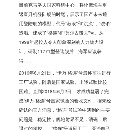
目前克雷洛夫国家科研中心，将让俄海军重
返直升机登陆舰的时髦，展示了国产未来通
用登陆舰的模型，代号“激浪”和“洪流”，“琥珀”
造船厂建成了“格连”和“莫尔古诺夫”号。从
1998年起投入令人印象深刻的人力物力设
计、研制11771型登陆舰后，海军应该获
得……
2016年6月21日，“伊万·格连”号最终前往进行
工厂试验，随后是国家试验。上述试验比较
困难。直到2018年6月2日，才成功签署了完
成“伊万·格连”号国家试验的验收文件。据未经
确认的官方消息，“格连”号试验中遇到的主要
问题是，稳定性，舰炮射界不足，消磁，后
退时的操控……“格连”号返回工厂，医治自己