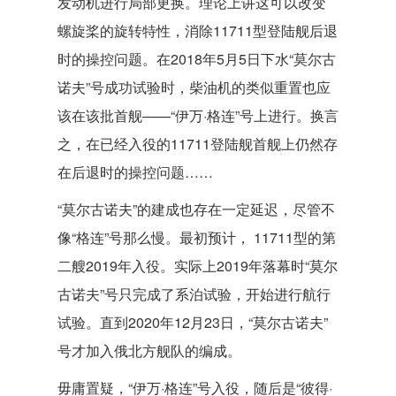
发动机进行局部更换。理论上讲这可以改变
螺旋桨的旋转特性，消除11711型登陆舰后退
时的操控问题。在2018年5月5日下水“莫尔古
诺夫”号成功试验时，柴油机的类似重置也应
该在该批首舰——“伊万·格连”号上进行。换言
之，在已经入役的11711登陆舰首舰上仍然存
在后退时的操控问题……
“莫尔古诺夫”的建成也存在一定延迟，尽管不
像“格连”号那么慢。最初预计， 11711型的第
二艘2019年入役。实际上2019年落幕时“莫尔
古诺夫”号只完成了系泊试验，开始进行航行
试验。直到2020年12月23日，“莫尔古诺夫”
号才加入俄北方舰队的编成。
毋庸置疑，“伊万·格连”号入役，随后是“彼得·